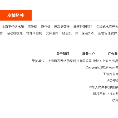
友情链接
上海不锈钢水箱
清洗机
绕包机
恒温振荡器
杨王经济园区
挡板式水流开
炉
起动机机壳
地坪研磨机
变风量阀
绕包机
阀门保温外衣
墓地管理软件
关于我们
-
服务中心
-
广告服
维护单位：上海瑰石网络信息科技有限公司 地址：上海市奉贤区沈陆中
Copyright 2019 www.0
工信部备
沪公安
中华人民共和国增值电
版权所有 上海在
技