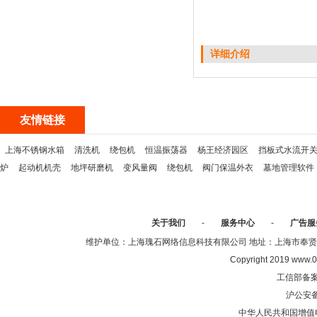
详细介绍
友情链接
上海不锈钢水箱
清洗机
绕包机
恒温振荡器
杨王经济园区
挡板式水流开
炉
起动机机壳
地坪研磨机
变风量阀
绕包机
阀门保温外衣
墓地管理软件
关于我们
-
服务中心
-
广告服
维护单位：上海瑰石网络信息科技有限公司 地址：上海市奉贤区沈陆中
Copyright 2019 www.0
工信部备
沪公安
中华人民共和国增值电