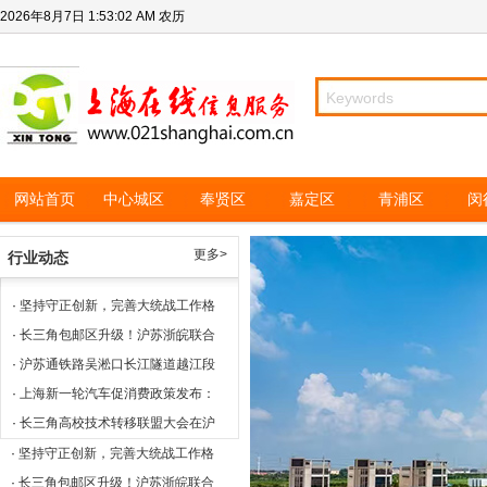
2026年8月7日
1:53:02 AM
农历
网站首页
中心城区
奉贤区
嘉定区
青浦区
闵
更多>
行业动态
·
坚持守正创新，完善大统战工作格
·
长三角包邮区升级！沪苏浙皖联合
·
沪苏通铁路吴淞口长江隧道越江段
·
上海新一轮汽车促消费政策发布：
·
长三角高校技术转移联盟大会在沪
·
坚持守正创新，完善大统战工作格
·
长三角包邮区升级！沪苏浙皖联合