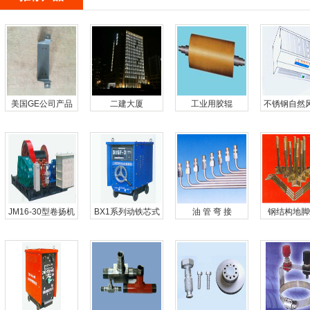
美国GE公司产品
二建大厦
工业用胶辊
不锈钢自然
机
JM16-30型卷扬机
BX1系列动铁芯式
油 管 弯 接
钢结构地脚
交流弧焊机