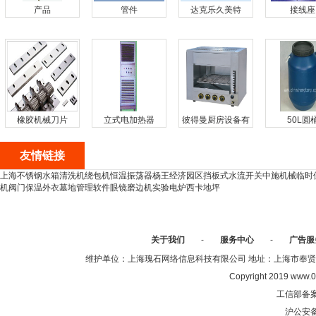
产品
管件
达克乐久美特
接线座
橡胶机械刀片
立式电加热器
彼得曼厨房设备有
50L圆
限公司
友情链接
上海不锈钢水箱
清洗机
绕包机
恒温振荡器
杨王经济园区
挡板式水流开关
中施机械
临时
机
阀门保温外衣
墓地管理软件
眼镜磨边机
实验电炉
西卡地坪
关于我们
-
服务中心
-
广告服
维护单位：上海瑰石网络信息科技有限公司 地址：上海市奉贤区沈陆中
Copyright 2019 www.0
工信部备
沪公安