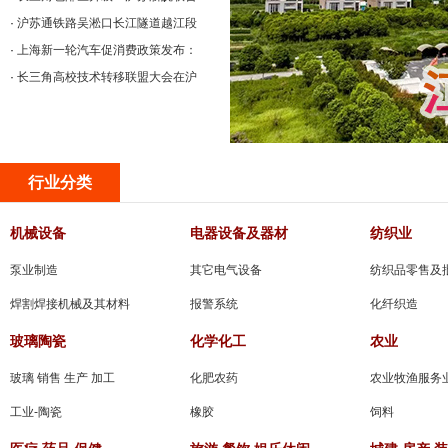
·
沪苏通铁路吴淞口长江隧道越江段
·
上海新一轮汽车促消费政策发布：
·
长三角高校技术转移联盟大会在沪
行业分类
机械设备
电器设备及器材
纺织业
泵业制造
其它电气设备
纺织品零售及
焊割焊接机械及其材料
报警系统
化纤织造
玻璃陶瓷
化学化工
农业
玻璃 销售 生产 加工
化肥农药
农业牧渔服务
工业-陶瓷
橡胶
饲料