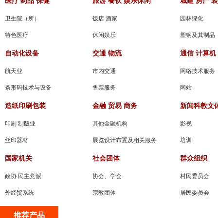
医疗 药品 保健
旅游 餐饮 娱乐休闲
城建 房产 
卫生院（所）
饭店 酒家
园林绿化
特色医疗
休闲娱乐
塑钢及其制品
自动化设备
交通 物流
通信 计算机
航天业
市内交通
网络技术服务
条形码技术与设备
售票服务
网站
造纸印刷包装
金融 贸易 商务
新闻科教文
印刷 制版业
其他金融机构
影视
丝印器材
展览设计布置及相关服务
培训
国家机关
社会团体
群众组织
政协 民主党派
协会、学会
村民委员会
外经贸系统
宗教团体
居民委员会
推荐产品