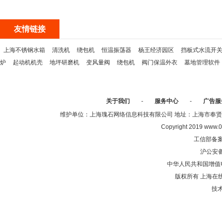
友情链接
上海不锈钢水箱
清洗机
绕包机
恒温振荡器
杨王经济园区
挡板式水流开
炉
起动机机壳
地坪研磨机
变风量阀
绕包机
阀门保温外衣
墓地管理软件
关于我们
-
服务中心
-
广告服
维护单位：上海瑰石网络信息科技有限公司 地址：上海市奉贤区沈陆中
Copyright 2019 www.0
工信部备
沪公安
中华人民共和国增值电
版权所有 上海在
技