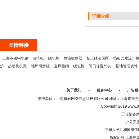
详细介绍
友情链接
上海不锈钢水箱
清洗机
绕包机
恒温振荡器
杨王经济园区
挡板式水流开
炉
起动机机壳
地坪研磨机
变风量阀
绕包机
阀门保温外衣
墓地管理软件
关于我们
-
服务中心
-
广告服
维护单位：上海瑰石网络信息科技有限公司 地址：上海市奉贤区沈陆中
Copyright 2019 www.0
工信部备
沪公安
中华人民共和国增值电
版权所有 上海在