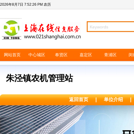
2026年8月7日
7:52:26 PM
农历
网站首页
中心城区
奉贤区
嘉定区
青浦区
闵
朱泾镇农机管理站
返回首页
|
单位介绍
|