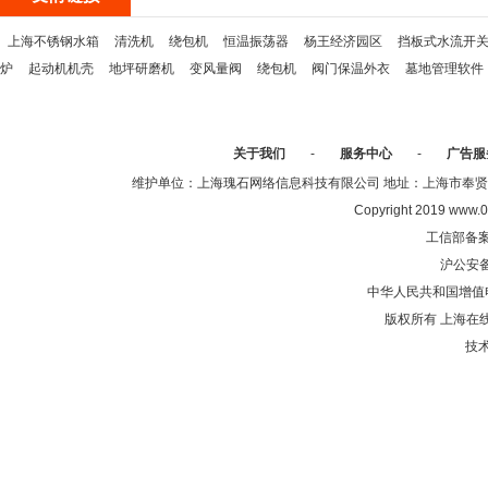
上海不锈钢水箱
清洗机
绕包机
恒温振荡器
杨王经济园区
挡板式水流开
炉
起动机机壳
地坪研磨机
变风量阀
绕包机
阀门保温外衣
墓地管理软件
关于我们
-
服务中心
-
广告服
维护单位：上海瑰石网络信息科技有限公司 地址：上海市奉贤区沈陆中
Copyright 2019 www.0
工信部备
沪公安
中华人民共和国增值电
版权所有 上海在
技