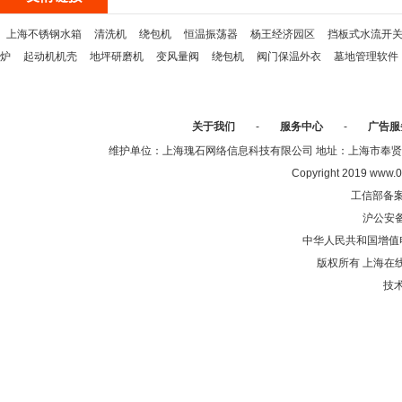
上海不锈钢水箱
清洗机
绕包机
恒温振荡器
杨王经济园区
挡板式水流开
炉
起动机机壳
地坪研磨机
变风量阀
绕包机
阀门保温外衣
墓地管理软件
关于我们
-
服务中心
-
广告服
维护单位：上海瑰石网络信息科技有限公司 地址：上海市奉贤区沈陆中
Copyright 2019 www.0
工信部备
沪公安
中华人民共和国增值电
版权所有 上海在
技