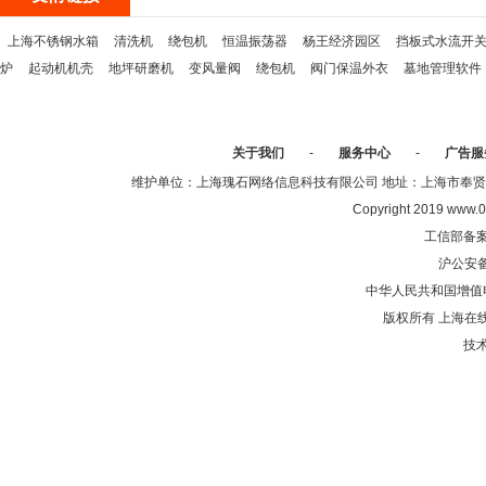
上海不锈钢水箱
清洗机
绕包机
恒温振荡器
杨王经济园区
挡板式水流开
炉
起动机机壳
地坪研磨机
变风量阀
绕包机
阀门保温外衣
墓地管理软件
关于我们
-
服务中心
-
广告服
维护单位：上海瑰石网络信息科技有限公司 地址：上海市奉贤区沈陆中
Copyright 2019 www.0
工信部备
沪公安
中华人民共和国增值电
版权所有 上海在
技