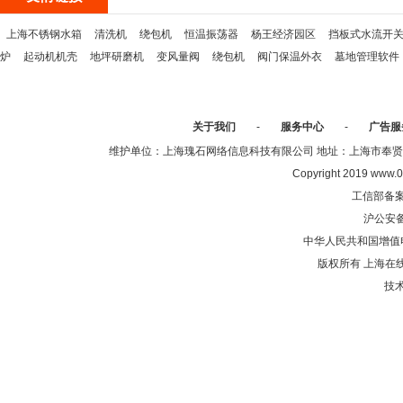
上海不锈钢水箱
清洗机
绕包机
恒温振荡器
杨王经济园区
挡板式水流开
炉
起动机机壳
地坪研磨机
变风量阀
绕包机
阀门保温外衣
墓地管理软件
关于我们
-
服务中心
-
广告服
维护单位：上海瑰石网络信息科技有限公司 地址：上海市奉贤区沈陆中
Copyright 2019 www.0
工信部备
沪公安
中华人民共和国增值电
版权所有 上海在
技