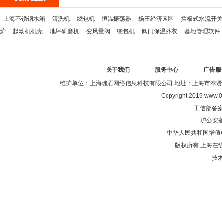
上海不锈钢水箱
清洗机
绕包机
恒温振荡器
杨王经济园区
挡板式水流开
炉
起动机机壳
地坪研磨机
变风量阀
绕包机
阀门保温外衣
墓地管理软件
关于我们
-
服务中心
-
广告服
维护单位：上海瑰石网络信息科技有限公司 地址：上海市奉贤区沈陆中
Copyright 2019 www.0
工信部备
沪公安
中华人民共和国增值电
版权所有 上海在
技