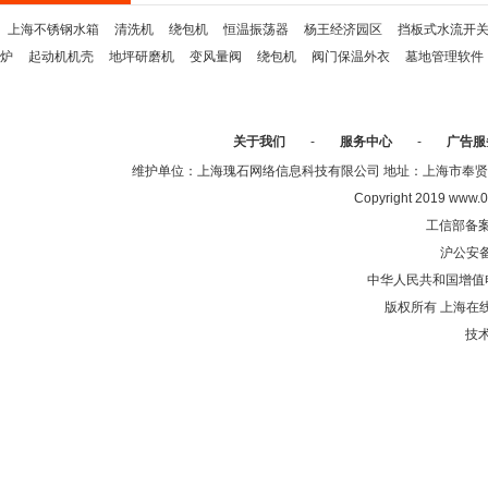
上海不锈钢水箱
清洗机
绕包机
恒温振荡器
杨王经济园区
挡板式水流开
炉
起动机机壳
地坪研磨机
变风量阀
绕包机
阀门保温外衣
墓地管理软件
关于我们
-
服务中心
-
广告服
维护单位：上海瑰石网络信息科技有限公司 地址：上海市奉贤区沈陆中
Copyright 2019 www.0
工信部备
沪公安
中华人民共和国增值电
版权所有 上海在
技