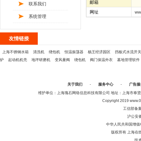
邮箱
联系我们
网址
ww
系统管理
友情链接
上海不锈钢水箱
清洗机
绕包机
恒温振荡器
杨王经济园区
挡板式水流开
炉
起动机机壳
地坪研磨机
变风量阀
绕包机
阀门保温外衣
墓地管理软件
关于我们
-
服务中心
-
广告服
维护单位：上海瑰石网络信息科技有限公司 地址：上海市奉贤区沈陆中
Copyright 2019 www.0
工信部备
沪公安
中华人民共和国增值电
版权所有 上海在
技