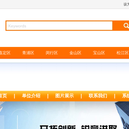
设
嘉定区
青浦区
闵行区
金山区
宝山区
松江区
首页
|
单位介绍
|
图片展示
|
联系我们
|
系