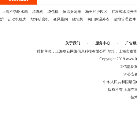
上海不锈钢水箱
清洗机
绕包机
恒温振荡器
杨王经济园区
挡板式水流开
炉
起动机机壳
地坪研磨机
变风量阀
绕包机
阀门保温外衣
墓地管理软件
关于我们
-
服务中心
-
广告服
维护单位：上海瑰石网络信息科技有限公司 地址：上海市奉贤区沈陆中
Copyright 2019 www.0
工信部备
沪公安
中华人民共和国增值电
版权所有 上海在
技