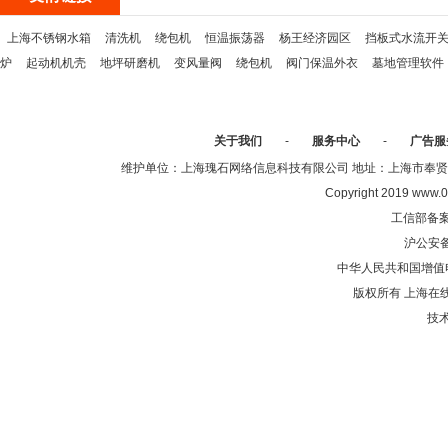
上海不锈钢水箱
清洗机
绕包机
恒温振荡器
杨王经济园区
挡板式水流开
炉
起动机机壳
地坪研磨机
变风量阀
绕包机
阀门保温外衣
墓地管理软件
关于我们
-
服务中心
-
广告服
维护单位：上海瑰石网络信息科技有限公司 地址：上海市奉贤区沈陆中
Copyright 2019 www.0
工信部备
沪公安
中华人民共和国增值电
版权所有 上海在
技