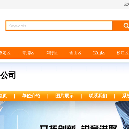
设
嘉定区
青浦区
闵行区
金山区
宝山区
松江区
限公司
首页
|
单位介绍
|
图片展示
|
联系我们
|
系