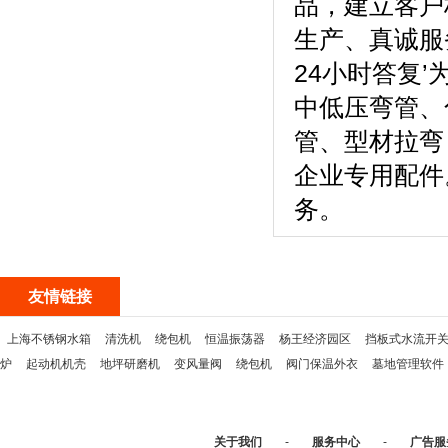
品，建立客户
生产、真诚服
24小时答复
中低压弯管、
管、型材拉弯
企业专用配件
务。
友情链接
上海不锈钢水箱
清洗机
绕包机
恒温振荡器
杨王经济园区
挡板式水流开
炉
起动机机壳
地坪研磨机
变风量阀
绕包机
阀门保温外衣
墓地管理软件
关于我们
-
服务中心
-
广告服