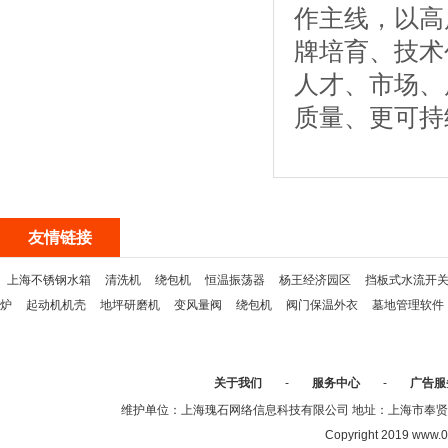
作主线，以高
牌培育、技术
人才、市场、
质量、更可持
友情链接
上海不锈钢水箱
清洗机
绕包机
恒温振荡器
杨王经济园区
挡板式水流开
炉
起动机机壳
地坪研磨机
变风量阀
绕包机
阀门保温外衣
墓地管理软件
关于我们
-
服务中心
-
广告服
维护单位：上海瑰石网络信息科技有限公司 地址：上海市奉贤区沈陆中
Copyright 2019 www.0