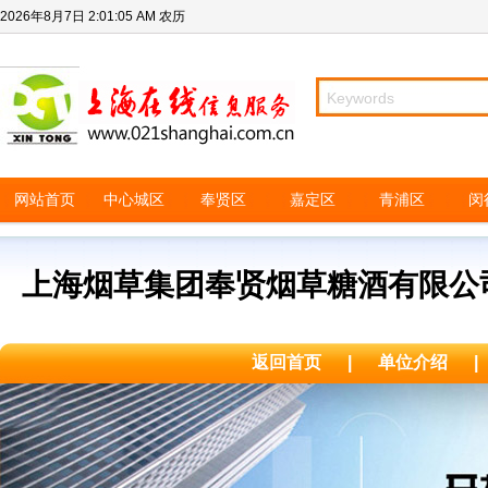
2026年8月7日
2:01:05 AM
农历
网站首页
中心城区
奉贤区
嘉定区
青浦区
闵
上海烟草集团奉贤烟草糖酒有限公
返回首页
|
单位介绍
|