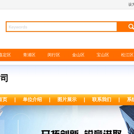
设
嘉定区
青浦区
闵行区
金山区
宝山区
松江区
公司
首页
|
单位介绍
|
图片展示
|
联系我们
|
系