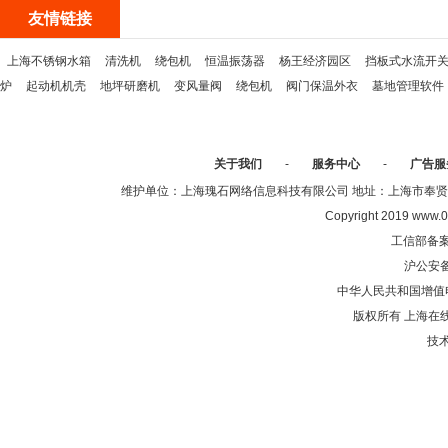
友情链接
上海不锈钢水箱
清洗机
绕包机
恒温振荡器
杨王经济园区
挡板式水流开
炉
起动机机壳
地坪研磨机
变风量阀
绕包机
阀门保温外衣
墓地管理软件
关于我们
-
服务中心
-
广告服
维护单位：上海瑰石网络信息科技有限公司 地址：上海市奉贤区沈陆中
Copyright 2019 www.0
工信部备
沪公安
中华人民共和国增值电
版权所有 上海在
技