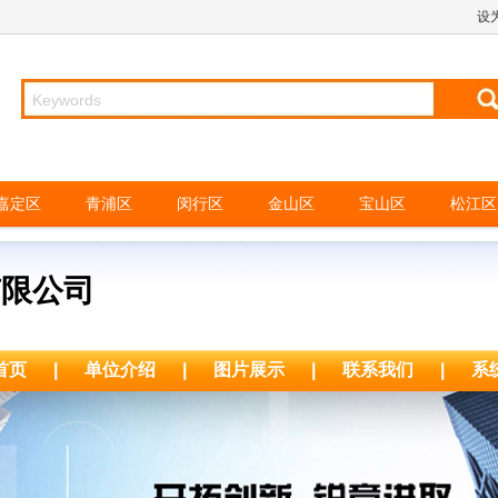
设
嘉定区
青浦区
闵行区
金山区
宝山区
松江区
有限公司
首页
|
单位介绍
|
图片展示
|
联系我们
|
系