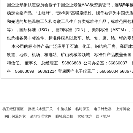
国企业形象认定委员会授予中国企业最佳AAA级资质证书，连续5年
稳定合格产品。“山峰牌”、“定榫牌”高强度螺栓、螺母被评为中国优
和先进的加热温镦工艺和冷镦工艺生产各类标准件产品，标准范围包括国
等），国际标准（ISO）、德制标准（DIN）、美制标准（ASTM）、
也承接各类非标准件、标准件模具以及车、铣、刨、磨、钻、镗
本公司的标准件产品广泛应用于石油、化工、钢结构厂房、高层建
铁道、地铁、机场、核电站、矿山机械等领域，标准件产品覆盖全国
和信任。 董事长、总经理室：56866868 公司办公室：56860037
科：56863099 56861214 宝康医疗电子仪器厂：56865034 56867
杨王经济园区
挡板式水流开关
中施机械
临时保卫
电子计数器
上海脚轮
机
阀门保温外衣
墓地管理软件
眼镜磨边机
实验电炉
西卡地坪