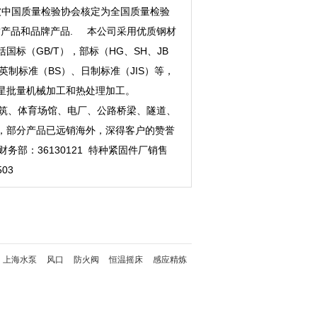
被中国质量检验协会核定为全国质量检验
质产品和品牌产品. 本公司采用优质钢材
标（GB/T），部标（HG、SH、JB
英制标准（BS）、日制标准（JIS）等，
的零星批量机械加工和热处理加工。
筑、体育场馆、电厂、公路桥梁、隧道、
，部分产品已远销海外，深得客户的赞誉
 财务部：36130121 特种紧固件厂销售
503
上海水泵
风口
防火阀
恒温摇床
感应精炼