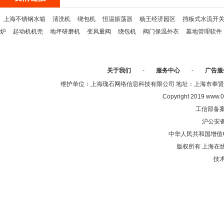
上海不锈钢水箱
清洗机
绕包机
恒温振荡器
杨王经济园区
挡板式水流开
炉
起动机机壳
地坪研磨机
变风量阀
绕包机
阀门保温外衣
墓地管理软件
关于我们
-
服务中心
-
广告服
维护单位：上海瑰石网络信息科技有限公司 地址：上海市奉贤区沈陆中
Copyright 2019 www.0
工信部备
沪公安
中华人民共和国增值电
版权所有 上海在
技