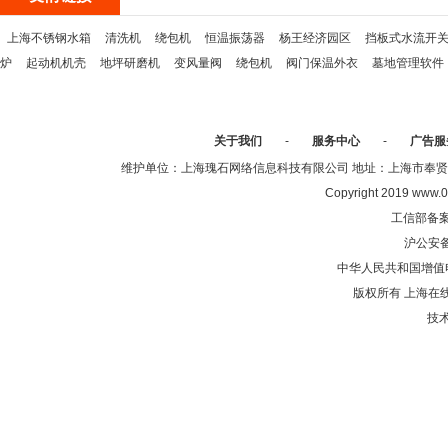
上海不锈钢水箱
清洗机
绕包机
恒温振荡器
杨王经济园区
挡板式水流开
炉
起动机机壳
地坪研磨机
变风量阀
绕包机
阀门保温外衣
墓地管理软件
关于我们
-
服务中心
-
广告服
维护单位：上海瑰石网络信息科技有限公司 地址：上海市奉贤区沈陆中
Copyright 2019 www.0
工信部备
沪公安
中华人民共和国增值电
版权所有 上海在
技