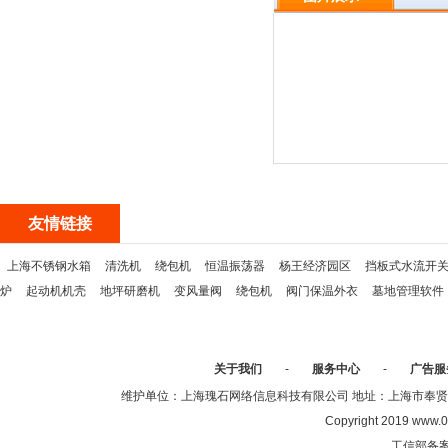
友情链接
上海不锈钢水箱
清洗机
绕包机
恒温振荡器
杨王经济园区
挡板式水流开
炉
起动机机壳
地坪研磨机
变风量阀
绕包机
阀门保温外衣
墓地管理软件
关于我们
-
服务中心
-
广告服
维护单位：上海瑰石网络信息科技有限公司 地址：上海市奉贤区沈陆中
Copyright 2019 www.0
工信部备