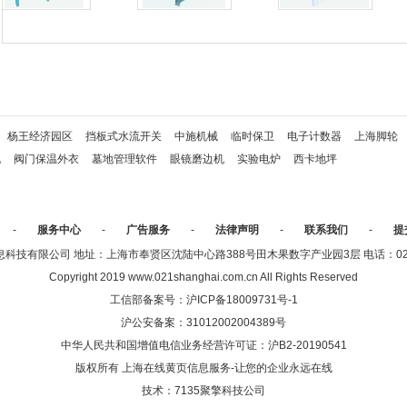
杨王经济园区
挡板式水流开关
中施机械
临时保卫
电子计数器
上海脚轮
机
阀门保温外衣
墓地管理软件
眼镜磨边机
实验电炉
西卡地坪
-
服务中心
-
广告服务
-
法律声明
-
联系我们
-
提
技有限公司 地址：上海市奉贤区沈陆中心路388号田木果数字产业园3层 电话：021-336
Copyright 2019 www.021shanghai.com.cn All Rights Reserved
工信部备案号：
沪ICP备18009731号-1
沪公安备案：
31012002004389号
中华人民共和国增值电信业务经营许可证：沪B2-20190541
版权所有 上海在线黄页信息服务-让您的企业永远在线
技术：
7135聚擎科技公司