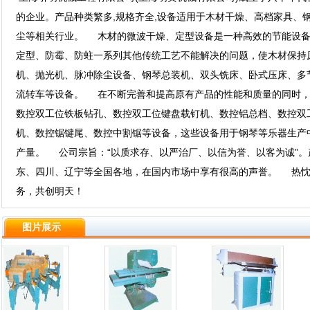
的企业。产品种类繁多,规格齐全,设备适用于木材干燥、高档家具、
尘等相关行业。 木材的微波干燥、定型设备是一种高效的节能设备
定型、防霉、防蛀一系列其他传统工艺不能解决的问题，使木材保持
机、抛光机、脉冲除尘设备、钢琴总装机、双头铣床、卧式压床、多
流转车等设备。 在不断完善和提高原有产品的性能和质量的同时，
数控双工位铁板钻孔、数控双工位键盘载钉机、数控铝总档、数控双
机、数控锯键尾、数控中割锯等设备，这些设备用于钢琴等乐器生产
产量。 公司宗旨：“以质求存、以严治厂、以信为誉、以客为诚”
东、四川、辽宁等全国各地，在国内市场中享有很高的声誉。 热忱
务，共创明天！
图片展示