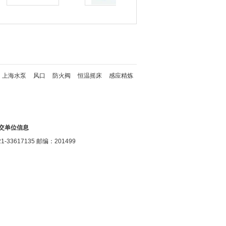
上海水泵
风口
防火阀
恒温摇床
感应精炼
交单位信息
17135 邮编：201499