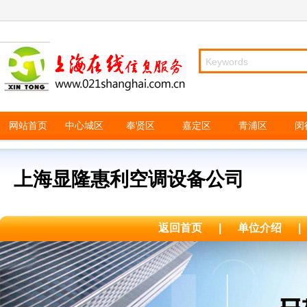
网站首页
中心城区
奉贤区
嘉定区
青浦区
闵
上海显隆惠利空调设备公司
返回首页
|
单位介绍
|