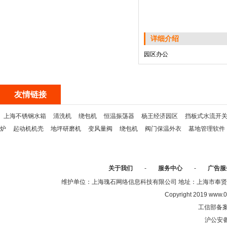
详细介绍
园区办公
友情链接
上海不锈钢水箱
清洗机
绕包机
恒温振荡器
杨王经济园区
挡板式水流开
炉
起动机机壳
地坪研磨机
变风量阀
绕包机
阀门保温外衣
墓地管理软件
关于我们
-
服务中心
-
广告服
维护单位：上海瑰石网络信息科技有限公司 地址：上海市奉贤区沈陆中
Copyright 2019 www.0
工信部备
沪公安