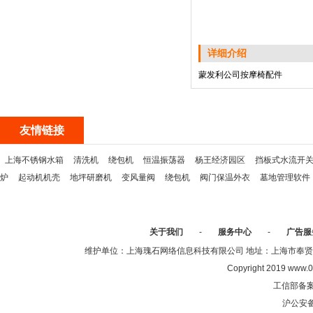
详细介绍
蒙发利公司按摩椅配件
友情链接
上海不锈钢水箱
清洗机
绕包机
恒温振荡器
杨王经济园区
挡板式水流开
炉
起动机机壳
地坪研磨机
变风量阀
绕包机
阀门保温外衣
墓地管理软件
关于我们
-
服务中心
-
广告服
维护单位：上海瑰石网络信息科技有限公司 地址：上海市奉贤区沈陆中
Copyright 2019 www.0
工信部备
沪公安