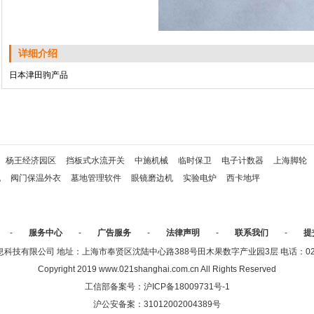
详细介绍
日本津田驹产品
杨王经济园区
挡板式水流开关
中施机械
临时保卫
电子计数器
上海脚轮
机
阀门保温外衣
墓地管理软件
眼镜磨边机
实验电炉
西卡地坪
-
服务中心
-
广告服务
-
法律声明
-
联系我们
-
提
技有限公司 地址：上海市奉贤区沈陆中心路388号田木果数字产业园3层 电话：021-336
Copyright 2019 www.021shanghai.com.cn All Rights Reserved
工信部备案号：
沪ICP备18009731号-1
沪公安备案：
31012002004389号