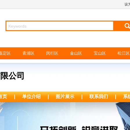
设
嘉定区
青浦区
闵行区
金山区
宝山区
松江区
有限公司
首页
|
单位介绍
|
图片展示
|
联系我们
|
系