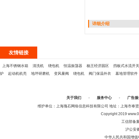
详细介绍
友情链接
上海不锈钢水箱
清洗机
绕包机
恒温振荡器
杨王经济园区
挡板式水流开
炉
起动机机壳
地坪研磨机
变风量阀
绕包机
阀门保温外衣
墓地管理软件
关于我们
-
服务中心
-
广告服
维护单位：上海瑰石网络信息科技有限公司 地址：上海市奉贤区沈陆中
Copyright 2019 www.0
工信部备
沪公安
中华人民共和国增值电