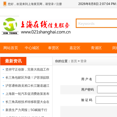
2026年8月8日
2:07:04 PM
您好，欢迎来到上海黄页网，请
登录
/
注册
网站首页
中心城区
奉贤区
嘉定区
青浦区
闵
最新资讯
你的位置：
首页
>
登录
坚持守正创新，完善大统战工作
长三角包邮区升级！沪苏浙皖联
用 户 名
沪苏通铁路吴淞口长江隧道越江
用户密码
上海新一轮汽车促消费政策发布
验 证 码
长三角高校技术转移联盟大会在
新质生产力周报｜5G赋能千行