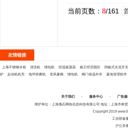
当前页数：
8
/161
友情链接
上海不锈钢水箱
清洗机
绕包机
恒温振荡器
杨王经济园区
挡板式水流开
炉
起动机机壳
地坪研磨机
变风量阀
绕包机
阀门保温外衣
墓地管理软件
关于我们
-
服务中心
-
广告服
维护单位：上海瑰石网络信息科技有限公司 地址：上海市奉贤区沈陆中
Copyright 2019 www.0
工信部备
沪公安